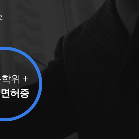
.
학위 +
용면허증