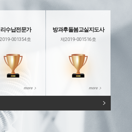
정리수납전문가
방과후돌봄교실지도사
2019-001354호
제2019-001516호
more
more
독서지도사
아동교육지도사