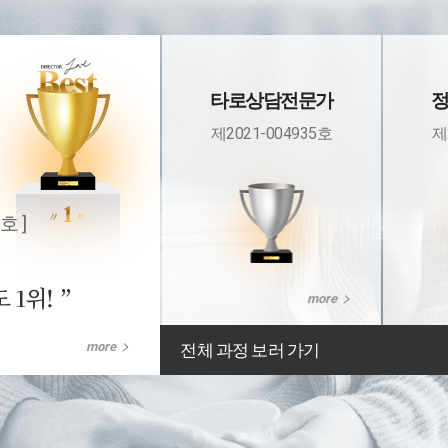
타로상담전문가
제2021-004935호
제
호 ]
 1위!
more
more
전체 과정 보러 가기
아동발달전문지도사