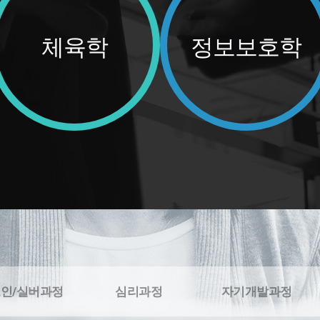
체육학
정보보호학
인/실버과정
심리과정
자기개발과정