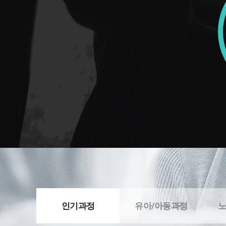
인기과정
유아/아동과정
노