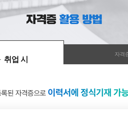
호 ]
요?
more
more
자격증
-
취업 시
노인심리상담사
제2018-005197호
제
호 ]
!
more