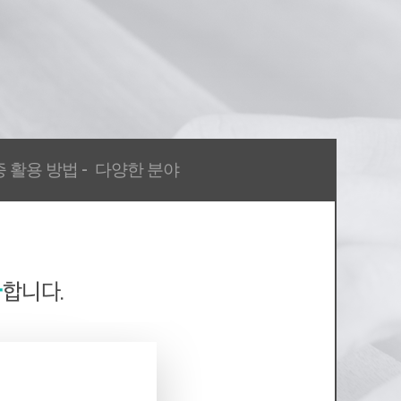
more
more
 활용 방법 -
다양한 분야
아동심리상담사
명리심리상담사
2018-005198호
제2022-004668호
more
more