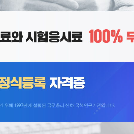
제2019-002103호
제
호 ]
 중요!
more
more
노인통합관리지도사
노
 위해 1997년에 설립된 국무총리 산하 국책연구기관입니다.
제2019-005523호
제