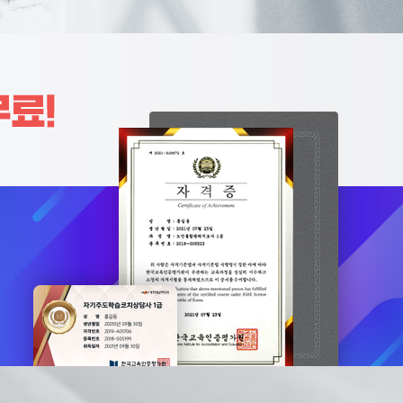
2019-000066호
제2019-002099호
more
more
인돌봄생활지원사
노인여가활동지도사
2021-005442호
제2022-000769호